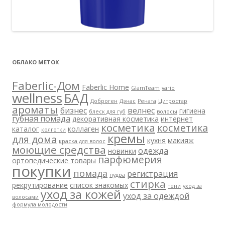
ОБЛАКО МЕТОК
Faberlic-Дом
Faberlic Home
GlamTeam
vario
wellness
БАД
Доброген
Дэнас
Рената
Цитростар
ароматы
бизнес
велнес
гигиена
блеск для губ
волосы
губная помада
декоративная косметика
интернет
косметика
косметика
каталог
коллаген
колготки
кремы
для дома
кухня
макияж
краска для волос
моющие средства
одежда
новинки
парфюмерия
ортопедические товары
покупки
помада
регистрация
пудра
стирка
рекрутирование
список знакомых
тени
уход за
уход за кожей
уход за одеждой
волосами
формула молодости