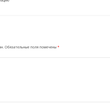
трацию
ан.
Обязательные поля помечены
*