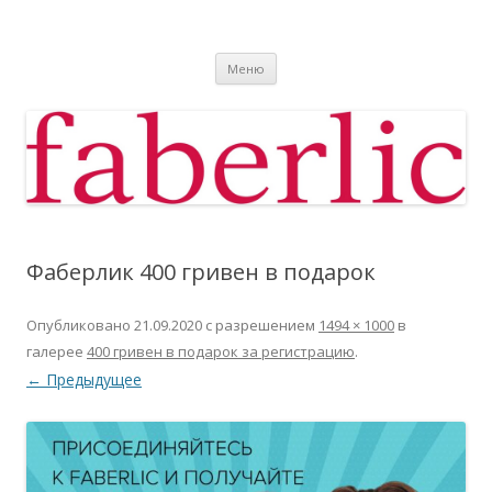
Фаберлик
Фаберлик оформление дисконтной карты online
Перейти к содержимому
Меню
Фаберлик 400 гривен в подарок
Опубликовано
21.09.2020
с разрешением
1494 × 1000
в
галерее
400 гривен в подарок за регистрацию
.
← Предыдущее