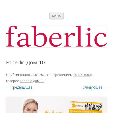
Фаберлик
Фаберлик оформление дисконтной карты online
Перейти к содержимому
Меню
Faberlic-Дом_10
Опубликовано
24.01.2020
с разрешением
1494 × 1000
в
галерее
Faberlic-Дом_10
.
← Предыдущее
Следующее →