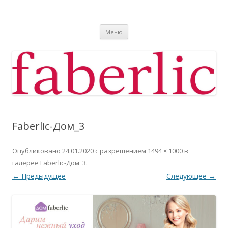
Фаберлик
Фаберлик оформление дисконтной карты online
Перейти к содержимому
Меню
Faberlic-Дом_3
Опубликовано
24.01.2020
с разрешением
1494 × 1000
в
галерее
Faberlic-Дом_3
.
← Предыдущее
Следующее →