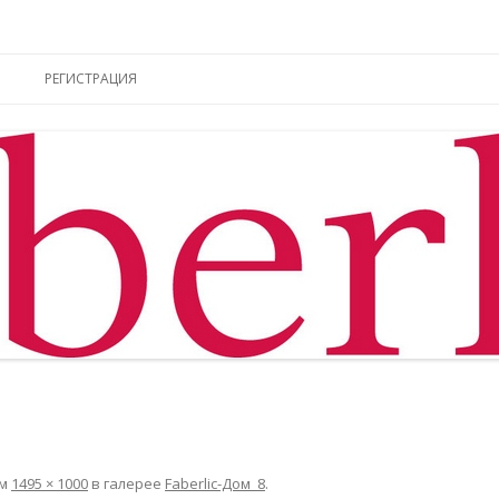
ы online
Перейти к содержимому
РЕГИСТРАЦИЯ
ем
1495 × 1000
в галерее
Faberlic-Дом_8
.