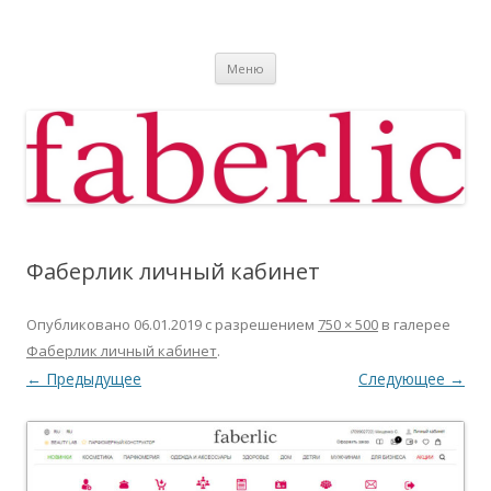
Фаберлик
Фаберлик оформление дисконтной карты online
Перейти к содержимому
Меню
Фаберлик личный кабинет
Опубликовано
06.01.2019
с разрешением
750 × 500
в галерее
Фаберлик личный кабинет
.
← Предыдущее
Следующее →