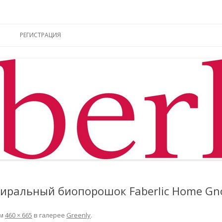
ы online
Перейти к содержимому
РЕГИСТРАЦИЯ
иральный биопорошок Faberlic Home Gn
ем
460 × 665
в галерее
Greenly
.