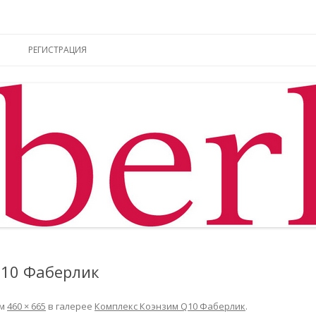
ы online
Перейти к содержимому
РЕГИСТРАЦИЯ
Q10 Фаберлик
ем
460 × 665
в галерее
Комплекс Коэнзим Q10 Фаберлик
.