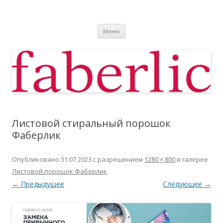
Фаберлик
Фаберлик оформление дисконтной карты online
Перейти к содержимому
Меню
Листовой стиральный порошок
Фаберлик
Опубликовано
31.07.2023
с разрешением
1280 × 800
в галерее
Листовой порошок Фаберлик
.
← Предыдущее
Следующее →