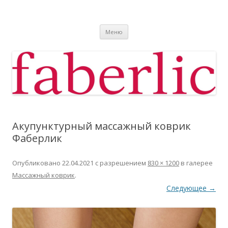
Фаберлик
Фаберлик оформление дисконтной карты online
Перейти к содержимому
Меню
Акупунктурный массажный коврик
Фаберлик
Опубликовано
22.04.2021
с разрешением
830 × 1200
в галерее
Массажный коврик
.
Следующее →