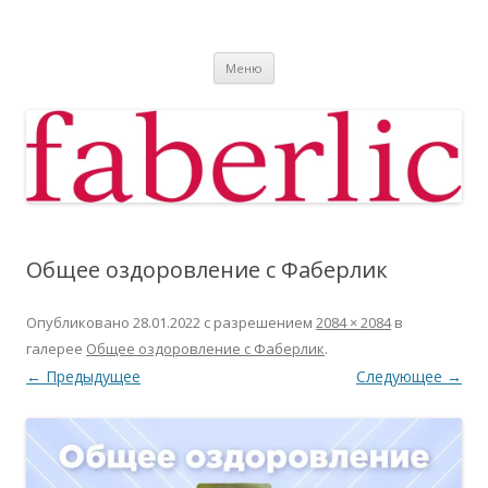
Фаберлик
Фаберлик оформление дисконтной карты online
Перейти к содержимому
Меню
Общее оздоровление с Фаберлик
Опубликовано
28.01.2022
с разрешением
2084 × 2084
в
галерее
Общее оздоровление с Фаберлик
.
← Предыдущее
Следующее →