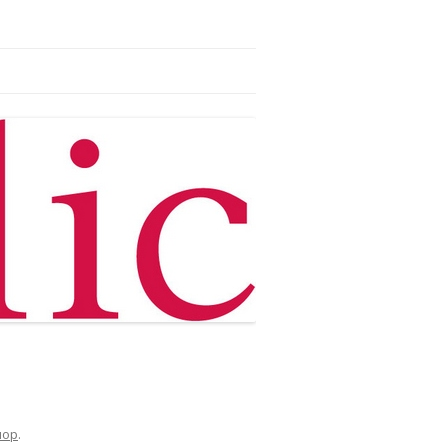
лор
.