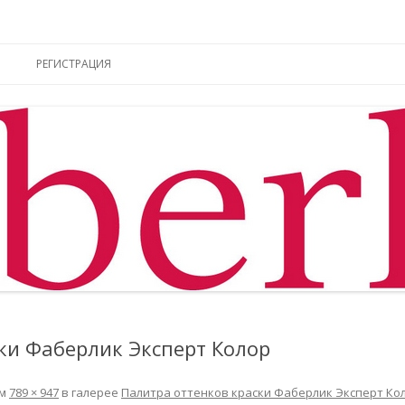
ы online
Перейти к содержимому
РЕГИСТРАЦИЯ
ки Фаберлик Эксперт Колор
ем
789 × 947
в галерее
Палитра оттенков краски Фаберлик Эксперт Ко