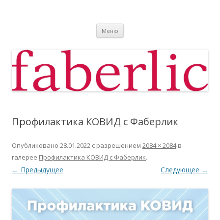
Фаберлик
Фаберлик оформление дисконтной карты online
Перейти к содержимому
Меню
Профилактика КОВИД с Фаберлик
Опубликовано
28.01.2022
с разрешением
2084 × 2084
в
галерее
Профилактика КОВИД с Фаберлик
.
← Предыдущее
Следующее →