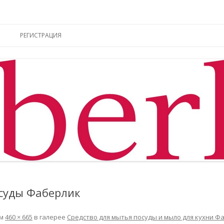
ы online
Перейти к содержимому
РЕГИСТРАЦИЯ
осуды Фаберлик
ем
460 × 665
в галерее
Средство для мытья посуды и мыло для кухни Ф