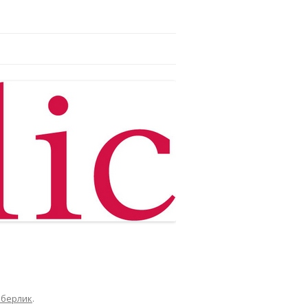
аберлик
.