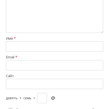
Имя
*
Email
*
Сайт
девять
×
семь
=