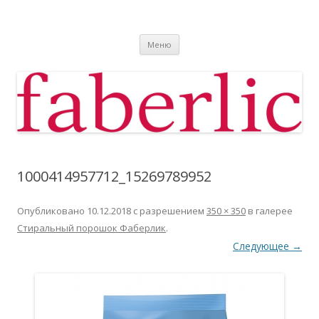
Фаберлик
Фаберлик оформление дисконтной карты online
Перейти к содержимому
Меню
1000414957712_15269789952
Опубликовано
10.12.2018
с разрешением
350 × 350
в галерее
Стиральный порошок Фаберлик
.
Следующее →