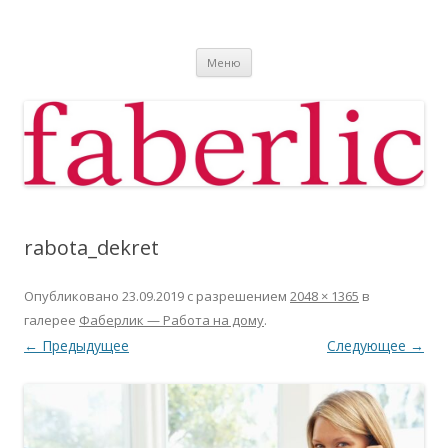
Фаберлик
Фаберлик оформление дисконтной карты online
Перейти к содержимому
Меню
rabota_dekret
Опубликовано
23.09.2019
с разрешением
2048 × 1365
в
галерее
Фаберлик — Работа на дому
.
← Предыдущее
Следующее →