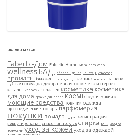
ОБЛАКО МЕТОК
Faberlic-Дом
Faberlic Home
GlamTeam
vario
wellness
БАД
Доброген
Дэнас
Рената
Цитростар
ароматы
бизнес
велнес
гигиена
блеск для губ
волосы
губная помада
декоративная косметика
интернет
косметика
косметика
каталог
коллаген
колготки
кремы
для дома
кухня
макияж
краска для волос
моющие средства
одежда
новинки
парфюмерия
ортопедические товары
покупки
помада
регистрация
пудра
стирка
рекрутирование
список знакомых
тени
уход за
уход за кожей
уход за одеждой
волосами
формула молодости