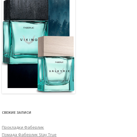
СВЕЖИЕ ЗАПИСИ
Прокладки Фаберлик
Помада Фаберлик Stay True