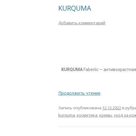
KURQUMA
Добавить комментарий
KURQUMA
Faberlic — антивозрастна
Продолжить чтение
Запись опубликована
12.12.2022
в рубр
kurquma
,
косметика
,
кремы
,
уход за ко