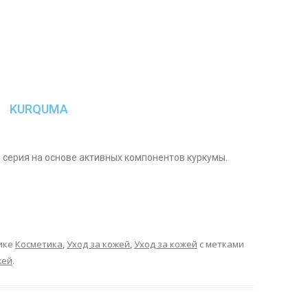
KURQUMA
я серия на основе активных компонентов куркумы.
ике
Косметика
,
Уход за кожей
,
Уход за кожей
с метками
жей
.