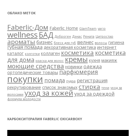
ОБЛАКО МЕТОК
Faberlic-Дом
Faberlic Home
GlamTeam
vario
wellness
БАД
Доброген
Дэнас
Рената
Цитростар
ароматы
бизнес
велнес
гигиена
блеск для губ
волосы
губная помада
декоративная косметика
интернет
косметика
косметика
каталог
коллаген
колготки
кремы
для дома
кухня
макияж
краска для волос
моющие средства
одежда
новинки
парфюмерия
ортопедические товары
покупки
помада
регистрация
пудра
стирка
рекрутирование
список знакомых
тени
уход за
уход за кожей
уход за одеждой
волосами
формула молодости
КАРБОКСИТЕРАПИЯ FABERLIC OXICARBOXY
Видеоплеер