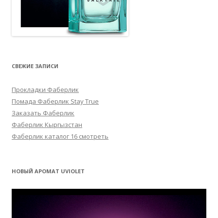
СВЕЖИЕ ЗАПИСИ
Прокладки Фаберлик
Помада Фаберлик Stay True
Заказать Фаберлик
Фаберлик Кыргызстан
Фаберлик каталог 16 смотреть
НОВЫЙ АРОМАТ UVIOLET
Видеоплеер