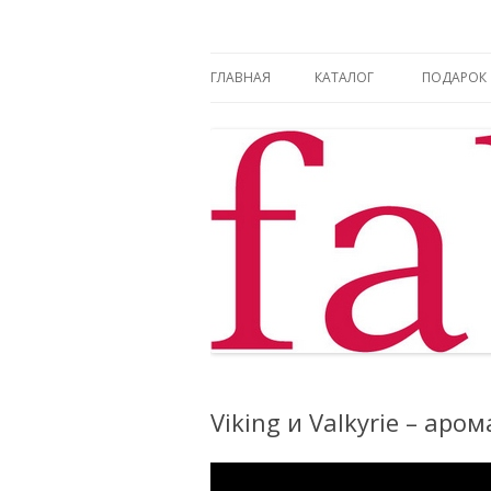
Фаберлик оформление дисконтной карт
Фаберлик
ГЛАВНАЯ
КАТАЛОГ
ПОДАРОК
Viking и Valkyrie – аро
Видеоплеер