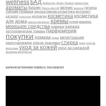
wellness
БАД
Доброген
Дэнас
Рената
Цитростар
ароматы
бизнес
велнес
гигиена
блеск для губ
волосы
губная помада
декоративная косметика
интернет
косметика
косметика
каталог
коллаген
колготки
кремы
для дома
кухня
макияж
краска для волос
моющие средства
одежда
новинки
парфюмерия
ортопедические товары
покупки
помада
регистрация
пудра
стирка
рекрутирование
список знакомых
тени
уход за
уход за кожей
уход за одеждой
волосами
формула молодости
КАРБОКСИТЕРАПИЯ FABERLIC OXICARBOXY
Видеоплеер